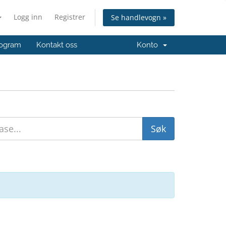
Logg inn
Registrer
Se handlevogn »
ogram
Kontakt oss
Konto