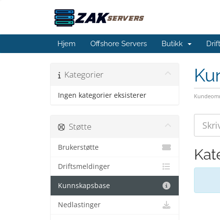
Hjem
Offshore Servers
Butikk
Dri
Ku
Kategorier
Ingen kategorier eksisterer
Kundeomr
Støtte
Brukerstøtte
Kat
Driftsmeldinger
Kunnskapsbase
Nedlastinger