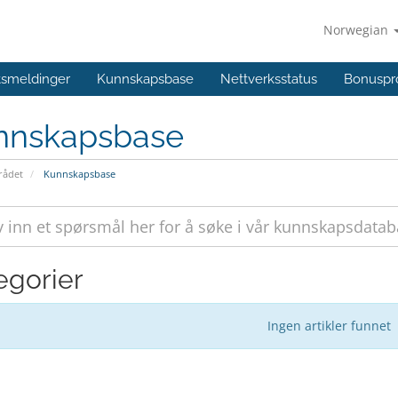
Norwegian
ftsmeldinger
Kunnskapsbase
Nettverksstatus
Bonuspr
nnskapsbase
ådet
Kunnskapsbase
egorier
Ingen artikler funnet