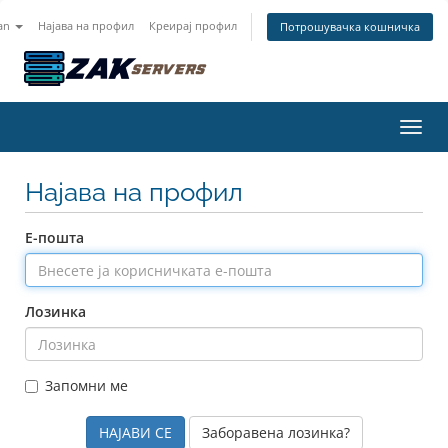
an
Најава на профил
Креирај профил
Потрошувачка кошничка
Вклу
Најава на профил
Е-пошта
Лозинка
Запомни ме
Заборавена лозинка?