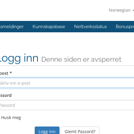
Norwegian
ftsmeldinger
Kunnskapsbase
Nettverksstatus
Bonuspr
Logg inn
Denne siden er avsperret
post *
ssord
Husk meg
Glemt Passord?