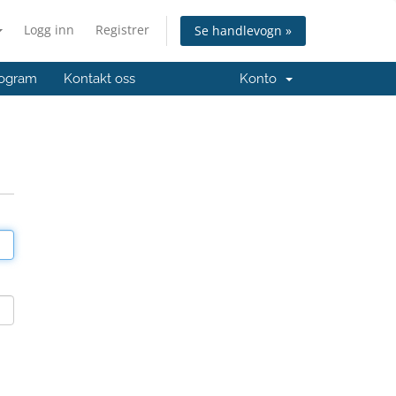
Logg inn
Registrer
Se handlevogn »
ogram
Kontakt oss
Konto