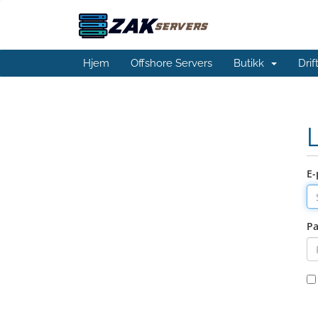
Hjem
Offshore Servers
Butikk
Dri
E-
Pa