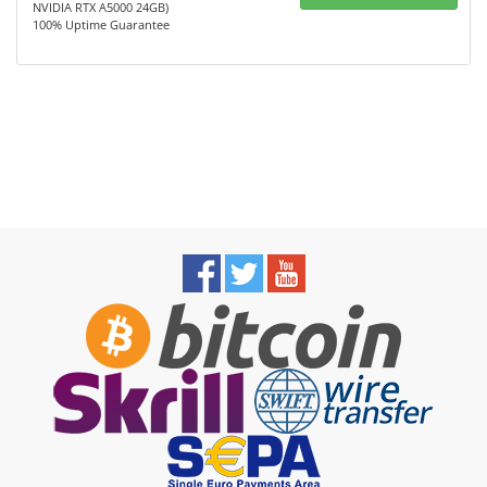
NVIDIA RTX A5000 24GB)
100% Uptime Guarantee