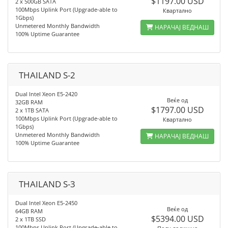
$1197.00 USD
2 x 500GB SATA
100Mbps Uplink Port (Upgrade-able to
Квартално
1Gbps)
Unmetered Monthly Bandwidth
НАРАЧАЈ ВЕДНАШ
100% Uptime Guarantee
THAILAND S-2
Dual Intel Xeon E5-2420
Веќе од
32GB RAM
$1797.00 USD
2 x 1TB SATA
100Mbps Uplink Port (Upgrade-able to
Квартално
1Gbps)
Unmetered Monthly Bandwidth
НАРАЧАЈ ВЕДНАШ
100% Uptime Guarantee
THAILAND S-3
Dual Intel Xeon E5-2450
Веќе од
64GB RAM
$5394.00 USD
2 x 1TB SSD
100Mbps Uplink Port (Upgrade-able to