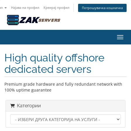
an
Најава на профил
Креирај профил
Потрошувачка кошничка
Вклу
High quality offshore
dedicated servers
Premium grade hardware and fully redundant network with
100% uptime guarantee
Категории