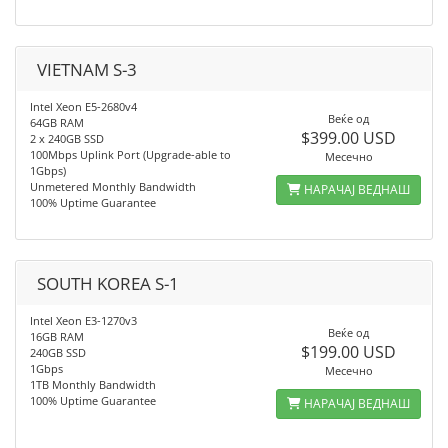
VIETNAM S-3
Intel Xeon E5-2680v4
Веќе од
64GB RAM
$399.00 USD
2 x 240GB SSD
100Mbps Uplink Port (Upgrade-able to
Месечно
1Gbps)
Unmetered Monthly Bandwidth
НАРАЧАЈ ВЕДНАШ
100% Uptime Guarantee
SOUTH KOREA S-1
Intel Xeon E3-1270v3
Веќе од
16GB RAM
$199.00 USD
240GB SSD
1Gbps
Месечно
1TB Monthly Bandwidth
100% Uptime Guarantee
НАРАЧАЈ ВЕДНАШ