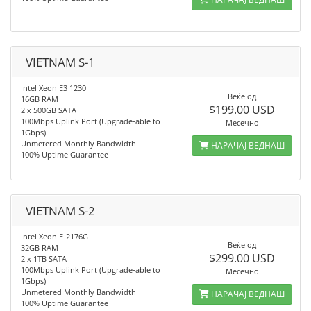
VIETNAM S-1
Intel Xeon E3 1230
Веќе од
16GB RAM
$199.00 USD
2 x 500GB SATA
100Mbps Uplink Port (Upgrade-able to
Месечно
1Gbps)
Unmetered Monthly Bandwidth
НАРАЧАЈ ВЕДНАШ
100% Uptime Guarantee
VIETNAM S-2
Intel Xeon E-2176G
Веќе од
32GB RAM
$299.00 USD
2 x 1TB SATA
100Mbps Uplink Port (Upgrade-able to
Месечно
1Gbps)
Unmetered Monthly Bandwidth
НАРАЧАЈ ВЕДНАШ
100% Uptime Guarantee