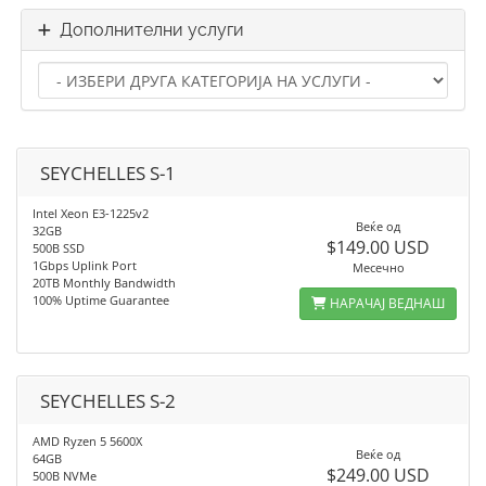
Дополнителни услуги
SEYCHELLES S-1
Intel Xeon E3-1225v2
Веќе од
32GB
$149.00 USD
500B SSD
1Gbps Uplink Port
Месечно
20TB Monthly Bandwidth
100% Uptime Guarantee
НАРАЧАЈ ВЕДНАШ
SEYCHELLES S-2
AMD Ryzen 5 5600X
Веќе од
64GB
$249.00 USD
500B NVMe