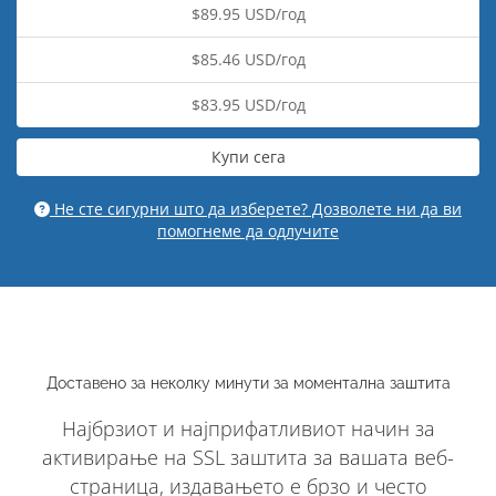
$89.95 USD/год
$85.46 USD/год
$83.95 USD/год
Купи сега
Не сте сигурни што да изберете? Дозволете ни да ви
помогнеме да одлучите
Доставено за неколку минути за моментална заштита
Најбрзиот и најприфатливиот начин за
активирање на SSL заштита за вашата веб-
страница, издавањето е брзо и често