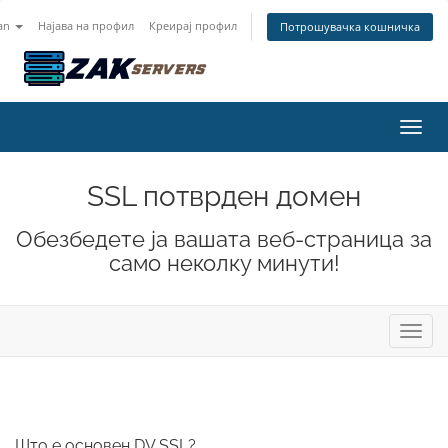
an
Најава на профил
Креирај профил
Потрошувачка кошничка
Вклу
SSL потврден домен
Обезбедете ја вашата веб-страница за
само неколку минути!
Вклуч
Што е основен DV SSL?