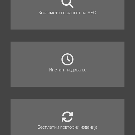
Зголемете го рангот на SEO
Инстант издавање
Бесплатни повторни изданија