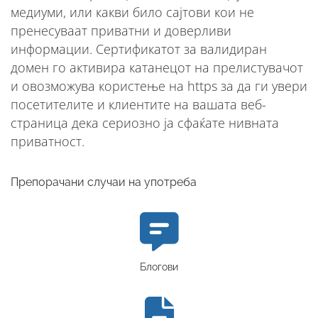
медиуми, или какви било сајтови кои не
пренесуваат приватни и доверливи
информации. Сертификатот за валидиран
домен го активира катанецот на прелистувачот
и овозможува користење на https за да ги увери
посетителите и клиентите на вашата веб-
страница дека сериозно ја сфаќате нивната
приватност.
Препорачани случаи на употреба
Блогови