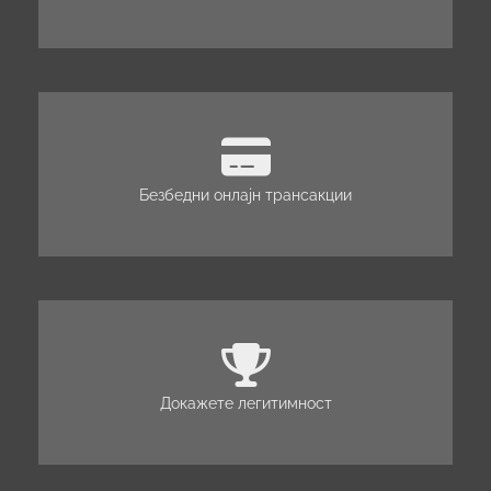
Безбедни онлајн трансакции
Докажете легитимност