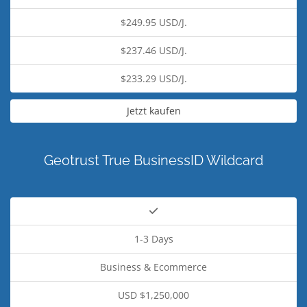
$249.95 USD/J.
$237.46 USD/J.
$233.29 USD/J.
Jetzt kaufen
Geotrust True BusinessID Wildcard
1-3 Days
Business & Ecommerce
USD $1,250,000