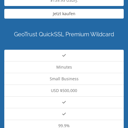
$139.95 USD/J.
Jetzt kaufen
GeoTrust QuickSSL Premium Wildcard
Minutes
Small Business
USD $500,000
99.9%