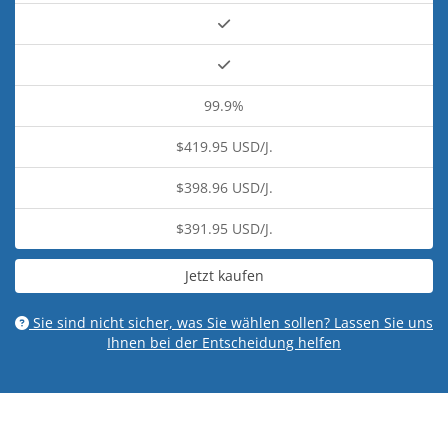
99.9%
$419.95 USD/J.
$398.96 USD/J.
$391.95 USD/J.
Jetzt kaufen
Sie sind nicht sicher, was Sie wählen sollen? Lassen Sie uns
Ihnen bei der Entscheidung helfen