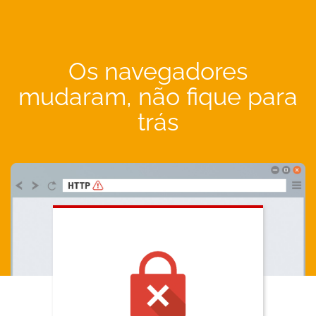
Os navegadores
mudaram, não fique para
trás