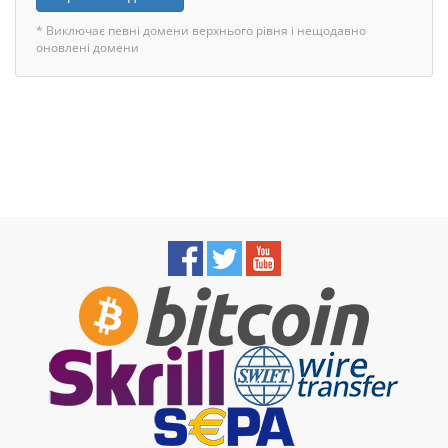
* Виключає певні домени верхнього рівня і нещодавно
оновлені домени