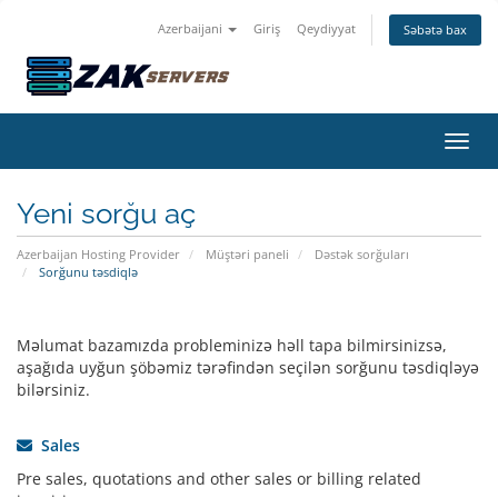
Azerbaijani
Giriş
Qeydiyyat
Səbətə bax
Naviq
Yeni sorğu aç
Azerbaijan Hosting Provider
Müştəri paneli
Dəstək sorğuları
Sorğunu təsdiqlə
Məlumat bazamızda probleminizə həll tapa bilmirsinizsə,
aşağıda uyğun şöbəmiz tərəfindən seçilən sorğunu təsdiqləyə
bilərsiniz.
Sales
Pre sales, quotations and other sales or billing related